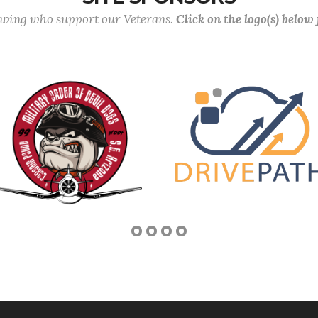
lowing who support our Veterans.
Click on the logo(s) below